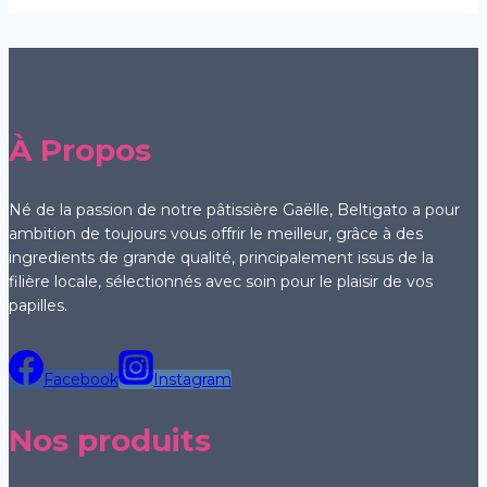
à
plusieurs
90,00€
variations.
Les
options
peuvent
À Propos
être
choisies
Né de la passion de notre pâtissière Gaëlle, Beltigato a pour
sur
ambition de toujours vous offrir le meilleur, grâce à des
la
ingredients de grande qualité, principalement issus de la
page
filière locale, sélectionnés avec soin pour le plaisir de vos
papilles.
du
produit
Facebook
Instagram
Nos produits