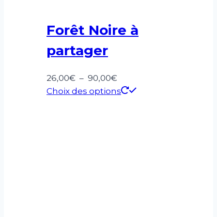
Forêt Noire à
partager
Plage
26,00
€
–
90,00
€
de
Ce
Choix des options
prix :
produit
26,00€
a
à
plusieurs
90,00€
variations.
Les
options
peuvent
être
choisies