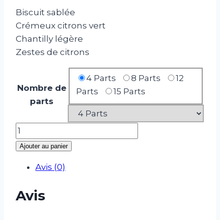
Biscuit sablée
Crémeux citrons vert
Chantilly légère
Zestes de citrons
4 Parts
8 Parts
12
Nombre de
Parts
15 Parts
parts
quantité
de
Ajouter au panier
Tarte
Avis (0)
au
Citron
Avis
à
partager