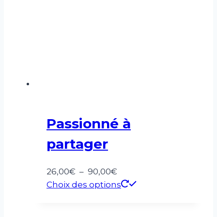
sur
la
page
du
produit
Passionné à
partager
Plage
26,00
€
–
90,00
€
de
Ce
Choix des options
prix :
produit
26,00€
a