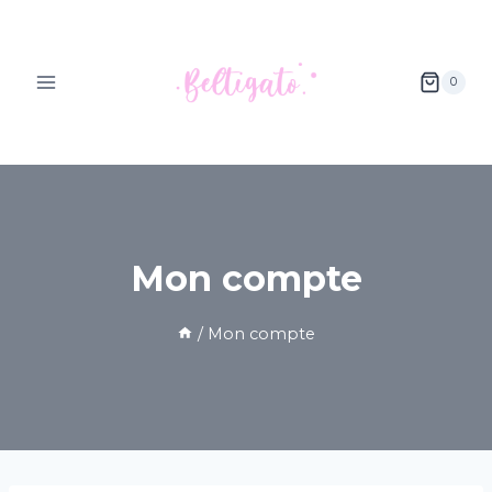
Aller
au
contenu
0
Mon compte
/
Mon compte