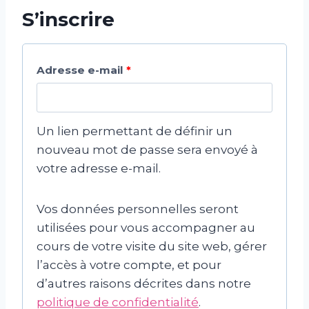
o
S’inscrire
e
i
r
O
Adresse e-mail
*
e
b
l
Un lien permettant de définir un
i
nouveau mot de passe sera envoyé à
votre adresse e-mail.
g
a
Vos données personnelles seront
t
utilisées pour vous accompagner au
o
cours de votre visite du site web, gérer
l’accès à votre compte, et pour
i
d’autres raisons décrites dans notre
r
politique de confidentialité
.