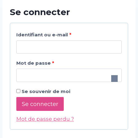
Se connecter
O
Identifiant ou e-mail
*
b
l
O
Mot de passe
*
i
b
g
l
a
Se souvenir de moi
i
t
Se connecter
g
o
a
Mot de passe perdu ?
i
t
r