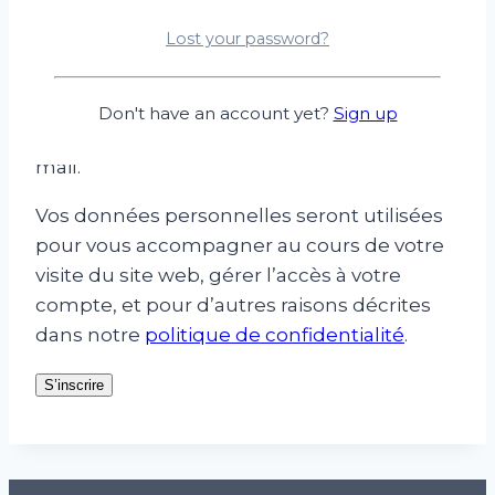
Obligatoire
Adresse e-mail
*
Lost your password?
Un lien permettant de définir un nouveau
Don't have an account yet?
Sign up
mot de passe sera envoyé à votre adresse e-
mail.
Vos données personnelles seront utilisées
pour vous accompagner au cours de votre
visite du site web, gérer l’accès à votre
compte, et pour d’autres raisons décrites
dans notre
politique de confidentialité
.
S’inscrire