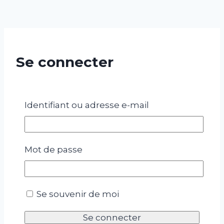
Se connecter
Obligatoire
Identifiant ou e-mail
*
Identifiant ou adresse e-mail
Obligatoire
Mot de passe
*
Mot de passe
Se souvenir de moi
Se connecter
Mot de passe perdu ?
Se souvenir de moi
S’inscrire