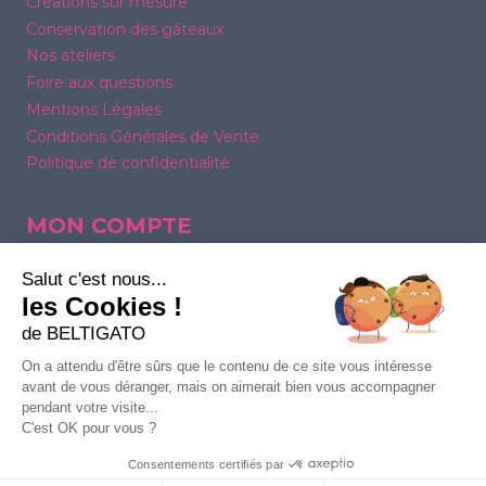
Créations sur mesure
Conservation des gâteaux
Nos ateliers
Foire aux questions
Mentions Légales
Conditions Générales de Vente
Politique de confidentialité
MON COMPTE
Mes commandes
Salut c'est nous...
Mes adresses
les Cookies !
Mes moyens de paiement
de BELTIGATO
Détails du compte
On a attendu d'être sûrs que le contenu de ce site vous intéresse
avant de vous déranger, mais on aimerait bien vous accompagner
pendant votre visite...
C'est OK pour vous ?
Consentements certifiés par
© 2026
BELTIGATO
- Réalisé par
ELEVAO