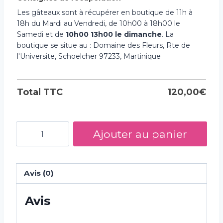
Les gâteaux sont à récupérer en boutique de 11h à
18h du Mardi au Vendredi, de 10h00 à 18h00 le
Samedi et de
10h00 13h00 le dimanche
. La
boutique se situe au : Domaine des Fleurs, Rte de
l'Universite, Schoelcher 97233, Martinique
Total TTC
120,00
€
quantité
Ajouter au panier
de
Gâteau
Wednesday
Avis (0)
Addams
Avis