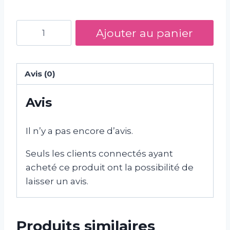
quantité
Ajouter au panier
de
Gâteau
Spiderman
Avis (0)
Avis
Il n’y a pas encore d’avis.
Seuls les clients connectés ayant
acheté ce produit ont la possibilité de
laisser un avis.
Produits similaires