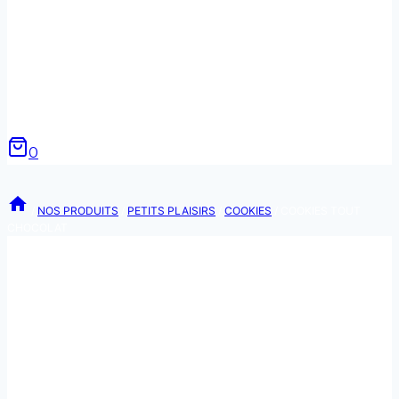
0
/
NOS PRODUITS
/
PETITS PLAISIRS
/
COOKIES
/
COOKIES TOUT
CHOCOLAT