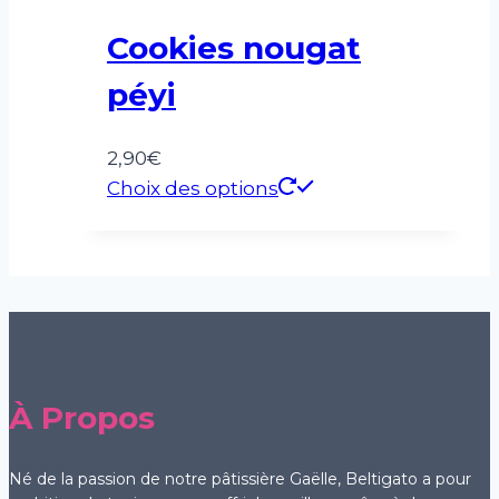
Cookies nougat
péyi
2,90
€
Choix des options
À Propos
Né de la passion de notre pâtissière Gaëlle, Beltigato a pour