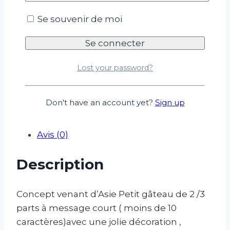
caractères)avec une jolie decoration ,
Se souvenir de moi
recouvert de crème au beurre légère qui
tient dans un boite à burger
Délai de commande 5 jours
Lost your password?
Ce produit est actuellement en rupture et
indisponible.
Don't have an account yet?
Sign up
Description
Informations complémentaires
Avis (0)
Description
Concept venant d’Asie Petit gâteau de 2 /3
parts à message court ( moins de 10
caractères)avec une jolie décoration ,