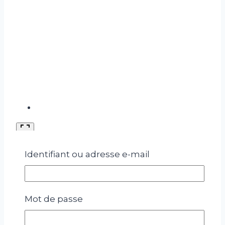
Bento Cake
Identifiant ou adresse e-mail
Bento cake
Mot de passe
Concept venant d’Asie Petit gâteau de 2 /3
parts à message court ( moins de 10