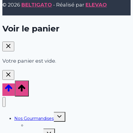
© 2026
BELTIGATO
- Réalisé par
ELEVAO
Voir le panier
Votre panier est vide.
Ouvrir/fermer
Nos Gourmandises
le
menu
Petit Déjeuner
enfant
Ouvrir/fermer